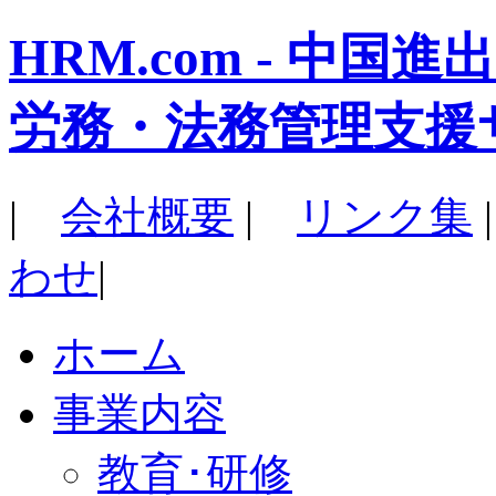
HRM.com - 中
労務・法務管理支援
|
会社概要
|
リンク集
わせ
|
ホーム
事業内容
教育･研修