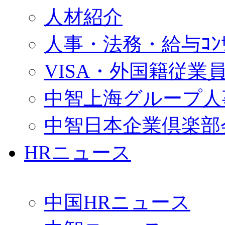
人材紹介
人事・法務・給与ｺﾝｻﾙ
VISA・外国籍従業
中智上海グループ人
中智日本企業倶楽部
HRニュース
中国HRニュース