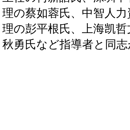
理の蔡如蓉氏、中智人力
理の彭平根氏、上海凯哲
秋勇氏など指導者と同志