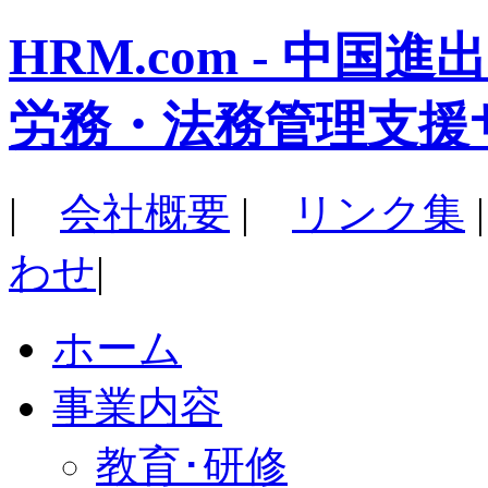
HRM.com - 中
労務・法務管理支援
|
会社概要
|
リンク集
わせ
|
ホーム
事業内容
教育･研修