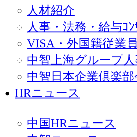
人材紹介
人事・法務・給与ｺﾝｻﾙ
VISA・外国籍従業
中智上海グループ人
中智日本企業倶楽部
HRニュース
中国HRニュース