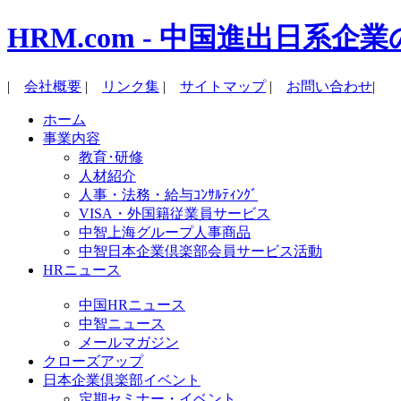
HRM.com - 中国進出日
|
会社概要
|
リンク集
|
サイトマップ
|
お問い合わせ
|
ホーム
事業内容
教育･研修
人材紹介
人事・法務・給与ｺﾝｻﾙﾃｨﾝｸﾞ
VISA・外国籍従業員サービス
中智上海グループ人事商品
中智日本企業倶楽部会員サービス活動
HRニュース
中国HRニュース
中智ニュース
メールマガジン
クローズアップ
日本企業倶楽部イベント
定期セミナー・イベント