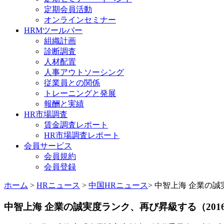
定期会員活動
オンラインセミナー
HRMツールバー
組織計画
診断調査
人材配置
人事アウトソーシング
従業員との関係
トレーニングと発展
報酬と実績
HR市場調査
賃金調査レポート
HR市場調査レポート
会員サービス
会員規約
会員登録
ホーム
>
HRニュース
>
中国HRニュース
> 中智上海 企業の誠
中智上海 企業の誠実度ランク、再び昇級する（2016