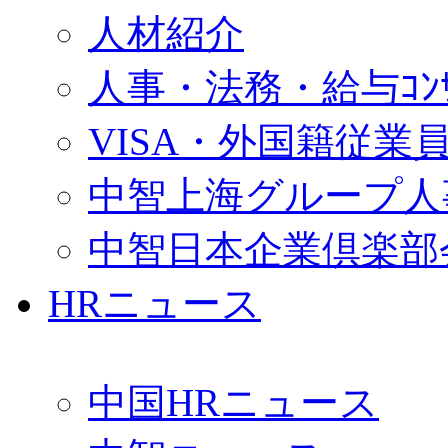
人材紹介
人事・法務・給与ｺﾝｻﾙ
VISA・外国籍従業
中智上海グループ人
中智日本企業倶楽部
HRニュース
中国HRニュース