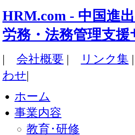
HRM.com - 中
労務・法務管理支援
|
会社概要
|
リンク集
わせ
|
ホーム
事業内容
教育･研修