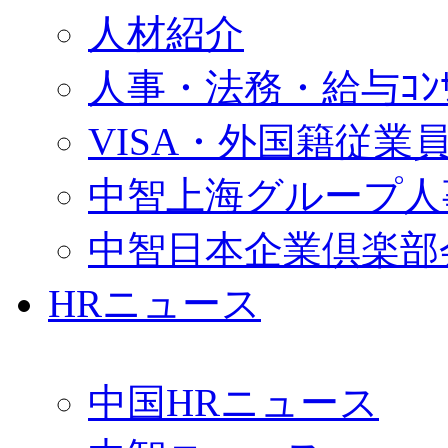
人材紹介
人事・法務・給与ｺﾝｻﾙ
VISA・外国籍従業
中智上海グループ人
中智日本企業倶楽部
HRニュース
中国HRニュース