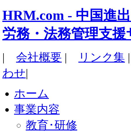
HRM.com - 中
労務・法務管理支援
|
会社概要
|
リンク集
わせ
|
ホーム
事業内容
教育･研修