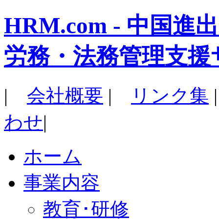
HRM.com - 中
労務・法務管理支援
|
会社概要
|
リンク集
わせ
|
ホーム
事業内容
教育･研修