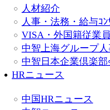
人材紹介
人事・法務・給与ｺﾝｻﾙ
VISA・外国籍従業
中智上海グループ人
中智日本企業倶楽部
HRニュース
中国HRニュース