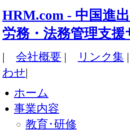
HRM.com - 中
労務・法務管理支援
|
会社概要
|
リンク集
わせ
|
ホーム
事業内容
教育･研修