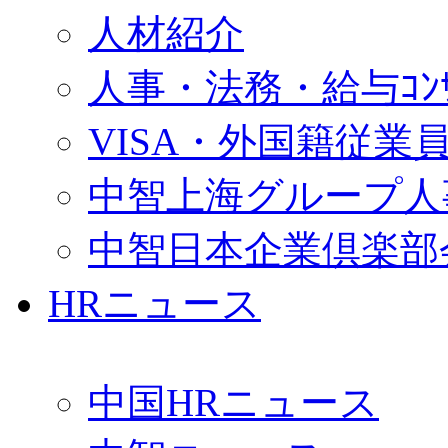
人材紹介
人事・法務・給与ｺﾝｻﾙ
VISA・外国籍従業
中智上海グループ人
中智日本企業倶楽部
HRニュース
中国HRニュース