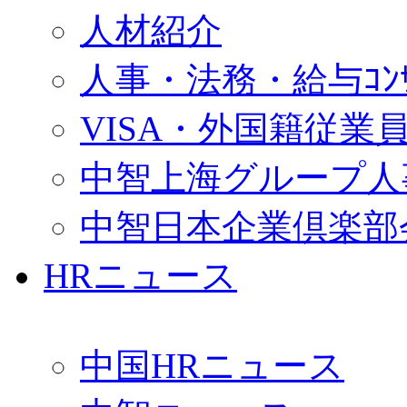
人材紹介
人事・法務・給与ｺﾝｻﾙ
VISA・外国籍従業
中智上海グループ人
中智日本企業倶楽部
HRニュース
中国HRニュース