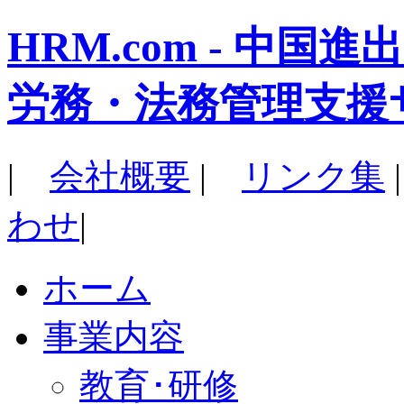
HRM.com - 中
労務・法務管理支援
|
会社概要
|
リンク集
わせ
|
ホーム
事業内容
教育･研修