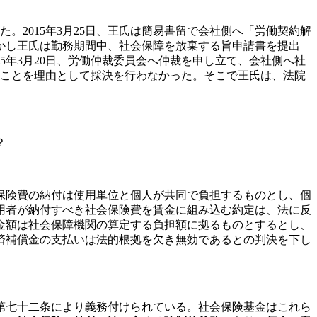
。2015年3月25日、王氏は簡易書留で会社側へ「労働契約解
かし王氏は勤務期間中、社会保障を放棄する旨申請書を提出
5年3月20日、労働仲裁委員会へ仲裁を申し立て、会社側へ社
ることを理由として採決を行わなかった。そこで王氏は、法院
？
保険費の納付は使用単位と個人が共同で負担するものとし、個
用者が納付すべき社会保険費を賃金に組み込む約定は、法に反
金額は社会保障機関の算定する負担額に拠るものとするとし、
済補償金の支払いは法的根拠を欠き無効であるとの判決を下し
第七十二条により義務付けられている。社会保険基金はこれら