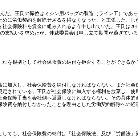
を結んだ。王氏の職位はミシン用バッグの製造（ライン工）であった
ために労働契約を解除せざるを得なくなった、と主張した。し
社会保険料を賃金に組み入れるよう申し出ていた。王氏は201
0元の支払いを求めたが、仲裁委員会は申し立て期間が過ぎてい
これを根拠として社会保険費の納付を拒否することができるか
険に加入し、社会保険費を納付しなければならない。また社会
規定されている。王氏が社会保険に加入する権利を放棄し、使
社会保障手当を会社側へ返還しなければならない。その具体的
保険費を納付しなかったことを理由とした労働契約解除への経
としても、社会保険費の納付は「社会保険法」及び「労働法」