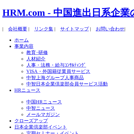
HRM.com - 中国進出日
|
会社概要
|
リンク集
|
サイトマップ
|
お問い合わせ
|
ホーム
事業内容
教育･研修
人材紹介
人事・法務・給与ｺﾝｻﾙﾃｨﾝｸﾞ
VISA・外国籍従業員サービス
中智上海グループ人事商品
中智日本企業倶楽部会員サービス活動
HRニュース
中国HRニュース
中智ニュース
メールマガジン
クローズアップ
日本企業倶楽部イベント
定期セミナー・イベント