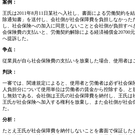
案例：
王氏は2011年8月11日某社へ入社し、書面による労働契約
除通知書」を送付し、会社側が社会保障費を負担しなかった
し、社会保険への加入に同意しないことと会社側が負担すべき
会保険費の支払いと、労働契約解除による経済補償金2070
へ提訴した。
争点：
従業員が自ら社会保険費の支払いを放棄した場合、使用者は
判決：
一審では、関連規定によると、使用者と労働者は必ず社会保
人負担分について使用単位は労働者の賃金から控除する、と
し無効である。会社側は王氏の社会保障費を納付し、王氏は
王氏が社会保険へ加入する権利を放棄し、また会社側が社会
た。
分析：
たとえ王氏が社会保障費を納付しないことを書面で保証した