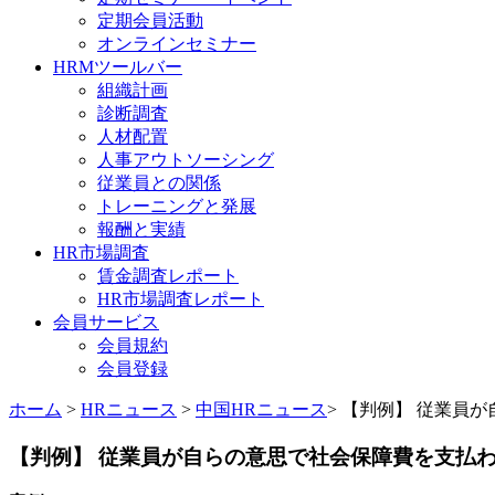
定期会員活動
オンラインセミナー
HRMツールバー
組織計画
診断調査
人材配置
人事アウトソーシング
従業員との関係
トレーニングと発展
報酬と実績
HR市場調査
賃金調査レポート
HR市場調査レポート
会員サービス
会員規約
会員登録
ホーム
>
HRニュース
>
中国HRニュース
> 【判例】 従業員
【判例】 従業員が自らの意思で社会保障費を支払わ