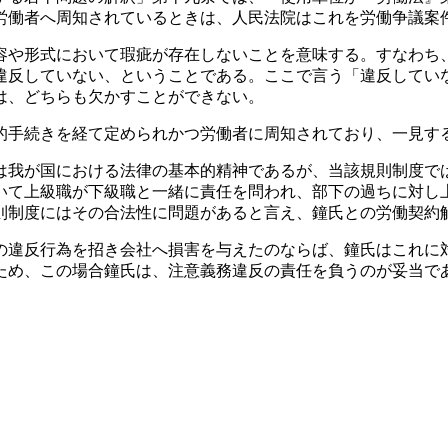
労働者へ周知されているときは、人民法院はこれを労働争議案
容や形式において瑕疵が存在しないことを意味する。すなわち
違反していない、ということである。ここで言う「違反してい
は、どちらも欠かすことができない。
的手続きを経て定められかつ労働者に周知されており、一見す
は我が国における法律の基本的精神であるが、当該規則制度で
いて上級職が下級職と一緒に責任を問われ、部下の過ちに対し
則制度にはその合法性に問題があると言え、鐘氏との労働契約
の違反行為を招き会社へ損害を与えたのならば、鐘氏はこれに
ため、この場合鐘氏は、注意義務違反の責任を負うのが妥当で