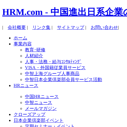
HRM.com - 中国進出日
|
会社概要
|
リンク集
|
サイトマップ
|
お問い合わせ
|
ホーム
事業内容
教育･研修
人材紹介
人事・法務・給与ｺﾝｻﾙﾃｨﾝｸﾞ
VISA・外国籍従業員サービス
中智上海グループ人事商品
中智日本企業倶楽部会員サービス活動
HRニュース
中国HRニュース
中智ニュース
メールマガジン
クローズアップ
日本企業倶楽部イベント
定期セミナー・イベント