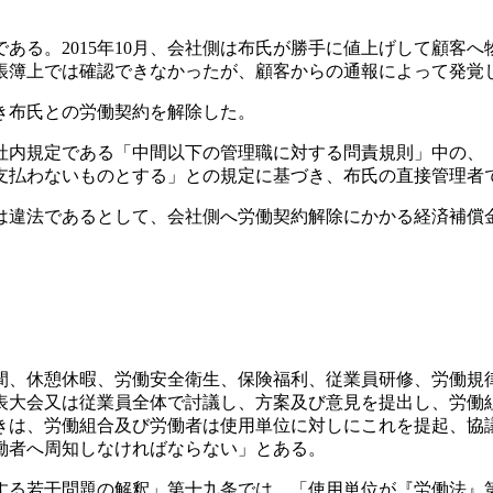
ある。2015年10月、会社側は布氏が勝手に値上げして顧客
帳簿上では確認できなかったが、顧客からの通報によって発覚
き布氏との労働契約を解除した。
社内規定である「中間以下の管理職に対する問責規則」中の、
支払わないものとする」との規定に基づき、布氏の直接管理者
は違法であるとして、会社側へ労働契約解除にかかる経済補償
間、休憩休暇、労働安全衛生、保険福利、従業員研修、労働規
表大会又は従業員全体で討議し、方案及び意見を提出し、労働
きは、労働組合及び労働者は使用単位に対しにこれを提起、協
働者へ周知しなければならない」とある。
する若干問題の解釈」第十九条では、「使用単位が『労働法』