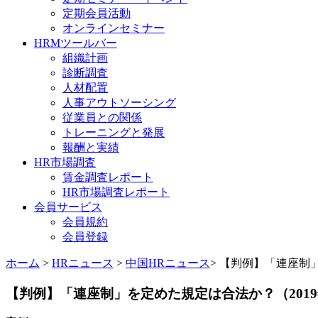
定期会員活動
オンラインセミナー
HRMツールバー
組織計画
診断調査
人材配置
人事アウトソーシング
従業員との関係
トレーニングと発展
報酬と実績
HR市場調査
賃金調査レポート
HR市場調査レポート
会員サービス
会員規約
会員登録
ホーム
>
HRニュース
>
中国HRニュース
> 【判例】「連座制」
【判例】「連座制」を定めた規定は合法か？（2019