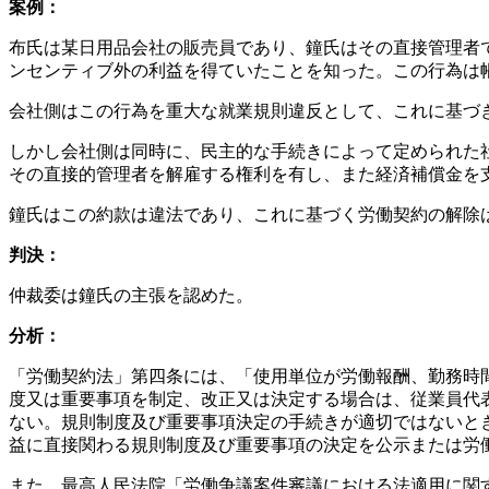
案例：
布氏は某日用品会社の販売員であり、鐘氏はその直接管理者で
ンセンティブ外の利益を得ていたことを知った。この行為は
会社側はこの行為を重大な就業規則違反として、これに基づ
しかし会社側は同時に、民主的な手続きによって定められた
その直接的管理者を解雇する権利を有し、また経済補償金を
鐘氏はこの約款は違法であり、これに基づく労働契約の解除
判決：
仲裁委は鐘氏の主張を認めた。
分析：
「労働契約法」第四条には、「使用単位が労働報酬、勤務時
度又は重要事項を制定、改正又は決定する場合は、従業員代
ない。規則制度及び重要事項決定の手続きが適切ではないと
益に直接関わる規則制度及び重要事項の決定を公示または労
また、最高人民法院「労働争議案件審議における法適用に関