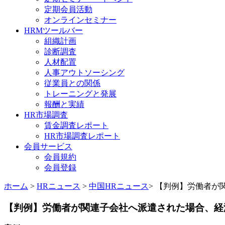
定期会員活動
オンラインセミナー
HRMツールバー
組織計画
診断調査
人材配置
人事アウトソーシング
従業員との関係
トレーニングと発展
報酬と実績
HR市場調査
賃金調査レポート
HR市場調査レポート
会員サービス
会員規約
会員登録
ホーム
>
HRニュース
>
中国HRニュース
> 【判例】労働者が
【判例】労働者が関連子会社へ派遣された場合、経済