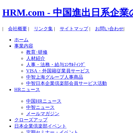
HRM.com - 中国進出日
|
会社概要
|
リンク集
|
サイトマップ
|
お問い合わせ
|
ホーム
事業内容
教育･研修
人材紹介
人事・法務・給与ｺﾝｻﾙﾃｨﾝｸﾞ
VISA・外国籍従業員サービス
中智上海グループ人事商品
中智日本企業倶楽部会員サービス活動
HRニュース
中国HRニュース
中智ニュース
メールマガジン
クローズアップ
日本企業倶楽部イベント
定期セミナー・イベント