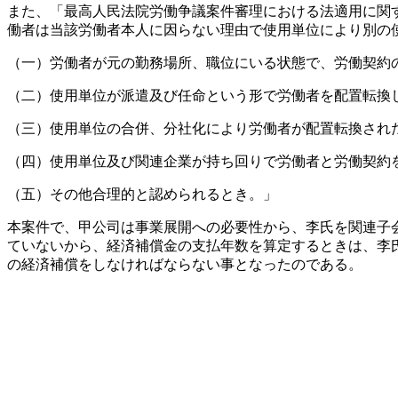
また、「最高人民法院労働争議案件審理における法適用に関
働者は当該労働者本人に因らない理由で使用単位により別の
（一）労働者が元の勤務場所、職位にいる状態で、労働契約
（二）使用単位が派遣及び任命という形で労働者を配置転換
（三）使用単位の合併、分社化により労働者が配置転換され
（四）使用単位及び関連企業が持ち回りで労働者と労働契約
（五）その他合理的と認められるとき。」
本案件で、甲公司は事業展開への必要性から、李氏を関連子
ていないから、経済補償金の支払年数を算定するときは、李
の経済補償をしなければならない事となったのである。