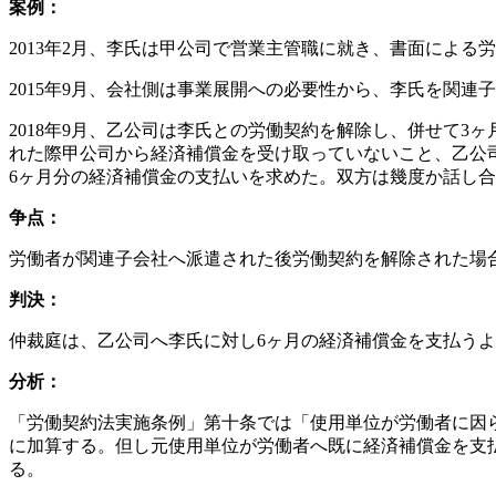
案例：
2013年2月、李氏は甲公司で営業主管職に就き、書面による
2015年9月、会社側は事業展開への必要性から、李氏を関
2018年9月、乙公司は李氏との労働契約を解除し、併せて
れた際甲公司から経済補償金を受け取っていないこと、乙公
6ヶ月分の経済補償金の支払いを求めた。双方は幾度か話し
争点：
労働者が関連子会社へ派遣された後労働契約を解除された場
判決：
仲裁庭は、乙公司へ李氏に対し6ヶ月の経済補償金を支払う
分析：
「労働契約法実施条例」第十条では「使用単位が労働者に因
に加算する。但し元使用単位が労働者へ既に経済補償金を支
る。