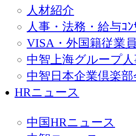
人材紹介
人事・法務・給与ｺﾝｻﾙ
VISA・外国籍従業
中智上海グループ人
中智日本企業倶楽部
HRニュース
中国HRニュース