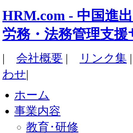
HRM.com - 中
労務・法務管理支援
|
会社概要
|
リンク集
わせ
|
ホーム
事業内容
教育･研修