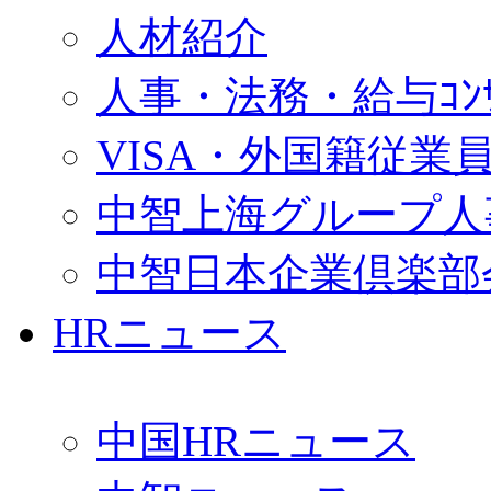
人材紹介
人事・法務・給与ｺﾝｻﾙ
VISA・外国籍従業
中智上海グループ人
中智日本企業倶楽部
HRニュース
中国HRニュース