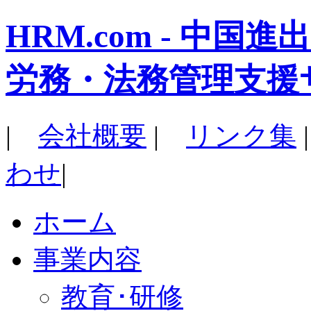
HRM.com - 中
労務・法務管理支援
|
会社概要
|
リンク集
わせ
|
ホーム
事業内容
教育･研修