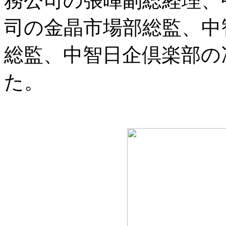
務公司の張暉副総経理、
司の金晶市場部総監、中
総監、中智日企倶楽部の
た。