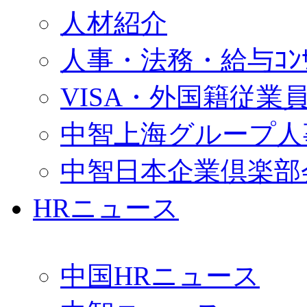
人材紹介
人事・法務・給与ｺﾝｻﾙ
VISA・外国籍従業
中智上海グループ人
中智日本企業倶楽部
HRニュース
中国HRニュース