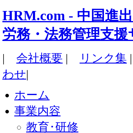
HRM.com - 中
労務・法務管理支援
|
会社概要
|
リンク集
わせ
|
ホーム
事業内容
教育･研修