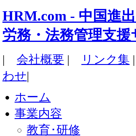
HRM.com - 中
労務・法務管理支援
|
会社概要
|
リンク集
わせ
|
ホーム
事業内容
教育･研修