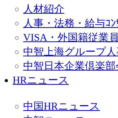
人材紹介
人事・法務・給与ｺﾝｻﾙ
VISA・外国籍従業
中智上海グループ人
中智日本企業倶楽部
HRニュース
中国HRニュース