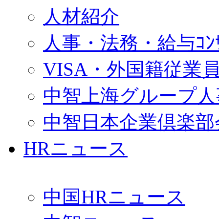
人材紹介
人事・法務・給与ｺﾝｻﾙ
VISA・外国籍従業
中智上海グループ人
中智日本企業倶楽部
HRニュース
中国HRニュース