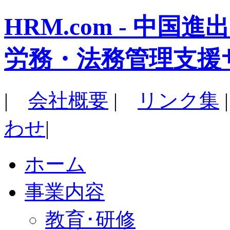
HRM.com - 中
労務・法務管理支援
|
会社概要
|
リンク集
わせ
|
ホーム
事業内容
教育･研修