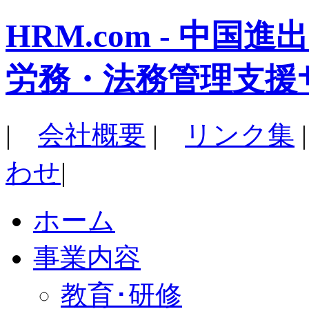
HRM.com - 中
労務・法務管理支援
|
会社概要
|
リンク集
わせ
|
ホーム
事業内容
教育･研修