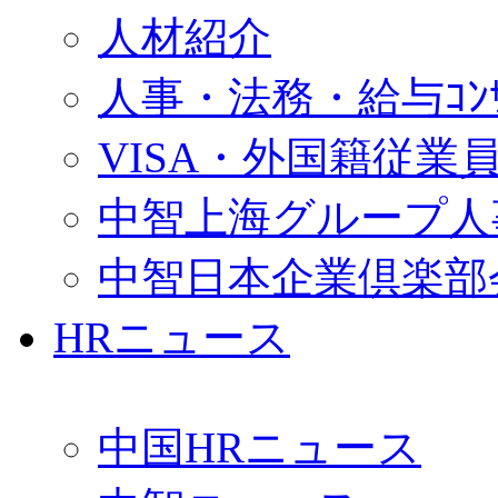
人材紹介
人事・法務・給与ｺﾝｻﾙ
VISA・外国籍従業
中智上海グループ人
中智日本企業倶楽部
HRニュース
中国HRニュース