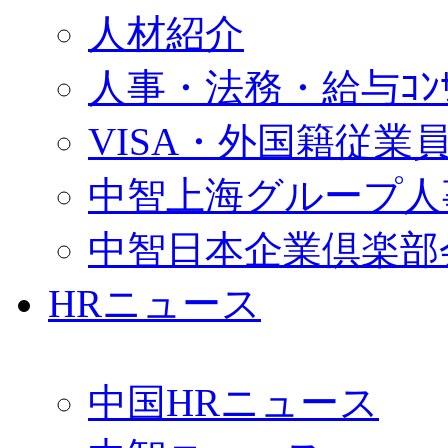
人材紹介
人事・法務・給与ｺﾝｻﾙ
VISA・外国籍従業
中智上海グループ人
中智日本企業倶楽部
HRニュース
中国HRニュース