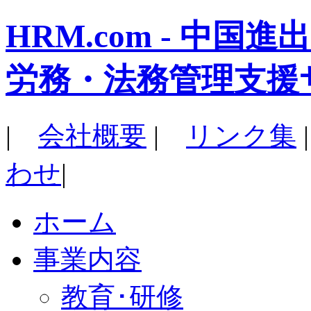
HRM.com - 中
労務・法務管理支援
|
会社概要
|
リンク集
わせ
|
ホーム
事業内容
教育･研修