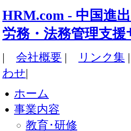
HRM.com - 中
労務・法務管理支援
|
会社概要
|
リンク集
わせ
|
ホーム
事業内容
教育･研修