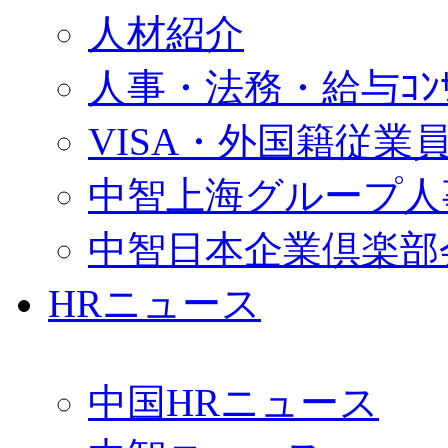
人材紹介
人事・法務・給与ｺﾝｻﾙ
VISA・外国籍従業
中智上海グループ人
中智日本企業倶楽部
HRニュース
中国HRニュース