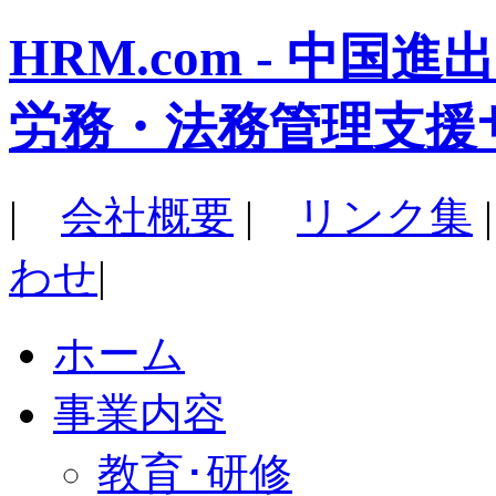
HRM.com - 中
労務・法務管理支援
|
会社概要
|
リンク集
わせ
|
ホーム
事業内容
教育･研修