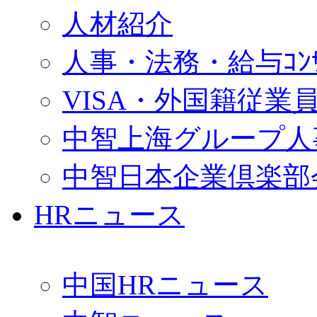
人材紹介
人事・法務・給与ｺﾝｻﾙ
VISA・外国籍従業
中智上海グループ人
中智日本企業倶楽部
HRニュース
中国HRニュース