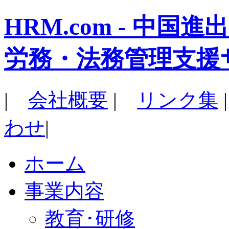
HRM.com - 中
労務・法務管理支援
|
会社概要
|
リンク集
わせ
|
ホーム
事業内容
教育･研修