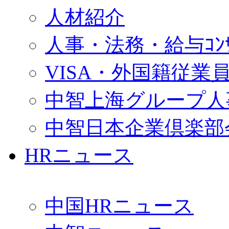
人材紹介
人事・法務・給与ｺﾝｻﾙ
VISA・外国籍従業
中智上海グループ人
中智日本企業倶楽部
HRニュース
中国HRニュース