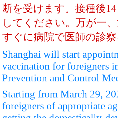
断を受けます。接種後1
してください。万が一、
すぐに病院で医師の診察
Shanghai will start appoi
vaccination for foreigners in
Prevention and Control Mec
Starting from March 29, 202
foreigners of appropriate ag
getting the domestically-d