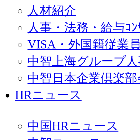
人材紹介
人事・法務・給与ｺﾝｻﾙ
VISA・外国籍従業
中智上海グループ人
中智日本企業倶楽部
HRニュース
中国HRニュース