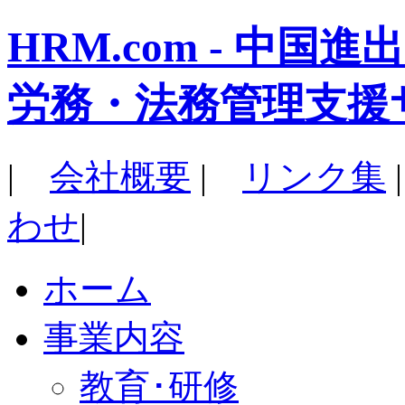
HRM.com - 中
労務・法務管理支援
|
会社概要
|
リンク集
わせ
|
ホーム
事業内容
教育･研修