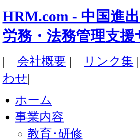
HRM.com - 中
労務・法務管理支援
|
会社概要
|
リンク集
わせ
|
ホーム
事業内容
教育･研修