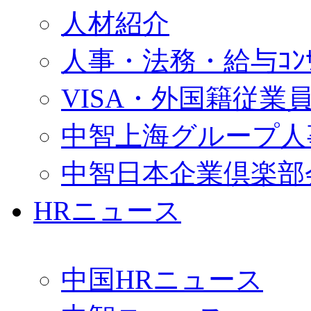
人材紹介
人事・法務・給与ｺﾝｻﾙ
VISA・外国籍従業
中智上海グループ人
中智日本企業倶楽部
HRニュース
中国HRニュース