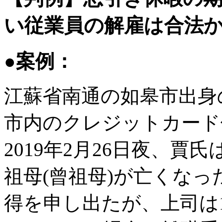
い従業員の解雇は合法か？
●案例：
江蘇省南通の如皋市出身の
市内のクレジットカード
2019年2月26日夜、賈氏
祖母(曾祖母)が亡くな
得を申し出たが、上司は