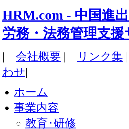
HRM.com - 中
労務・法務管理支援
|
会社概要
|
リンク集
わせ
|
ホーム
事業内容
教育･研修