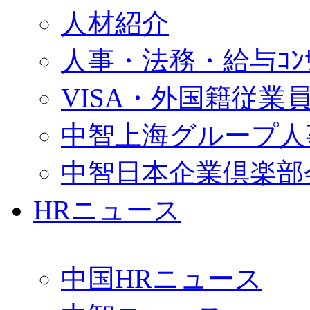
人材紹介
人事・法務・給与ｺﾝｻﾙ
VISA・外国籍従業
中智上海グループ人
中智日本企業倶楽部
HRニュース
中国HRニュース