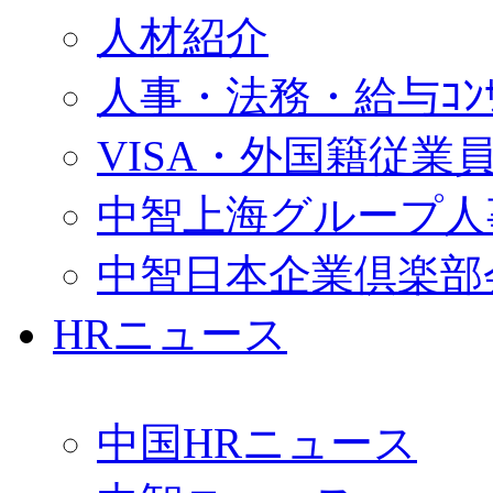
人材紹介
人事・法務・給与ｺﾝｻﾙ
VISA・外国籍従業
中智上海グループ人
中智日本企業倶楽部
HRニュース
中国HRニュース