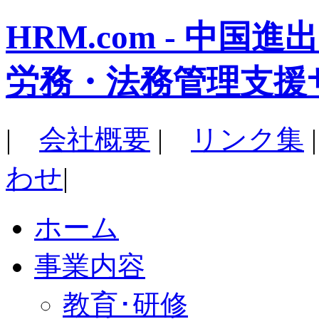
HRM.com - 中
労務・法務管理支援
|
会社概要
|
リンク集
わせ
|
ホーム
事業内容
教育･研修