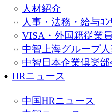
人材紹介
人事・法務・給与ｺﾝｻﾙ
VISA・外国籍従業
中智上海グループ人
中智日本企業倶楽部
HRニュース
中国HRニュース