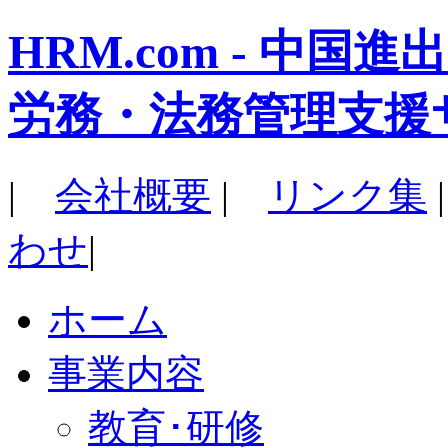
HRM.com - 中
労務・法務管理支援
|
会社概要
|
リンク集
わせ
|
ホーム
事業内容
教育･研修