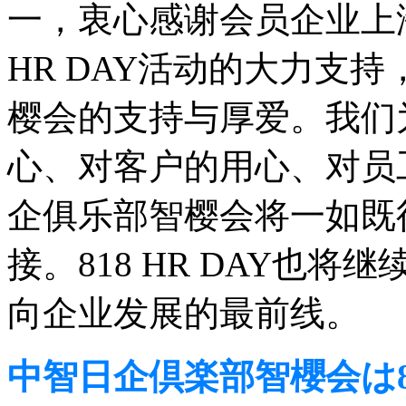
一，衷心感谢会员企业上
HR DAY活动的大力支
樱会的支持与厚爱。我们
心、对客户的用心、对员
企俱乐部智樱会将一如既
接。818 HR DAY也
向企业发展的最前线。
中智日企倶楽部智櫻会は8