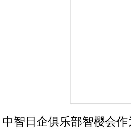
中智日企俱乐部智樱会作为8