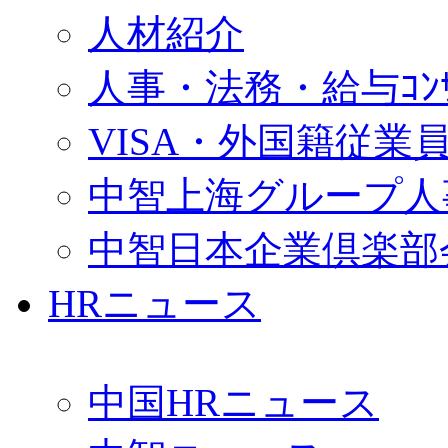
人材紹介
人事・法務・給与ｺﾝｻﾙ
VISA・外国籍従業
中智上海グループ人
中智日本企業倶楽部
HRニュース
中国HRニュース