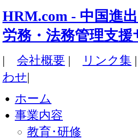
HRM.com - 中
労務・法務管理支援
|
会社概要
|
リンク集
わせ
|
ホーム
事業内容
教育･研修