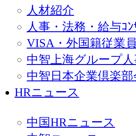
人材紹介
人事・法務・給与ｺﾝｻﾙ
VISA・外国籍従業
中智上海グループ人
中智日本企業倶楽部
HRニュース
中国HRニュース