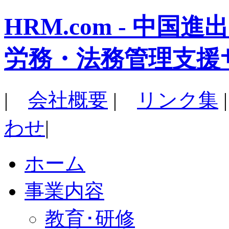
HRM.com - 中
労務・法務管理支援
|
会社概要
|
リンク集
わせ
|
ホーム
事業内容
教育･研修