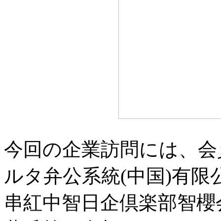
今回の企業訪問には、会
ルタ弁公系統(中国)有
串紅中智日企倶楽部智櫻会