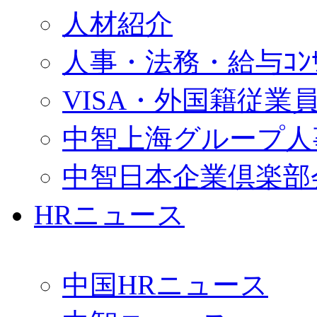
人材紹介
人事・法務・給与ｺﾝｻﾙ
VISA・外国籍従業
中智上海グループ人
中智日本企業倶楽部
HRニュース
中国HRニュース