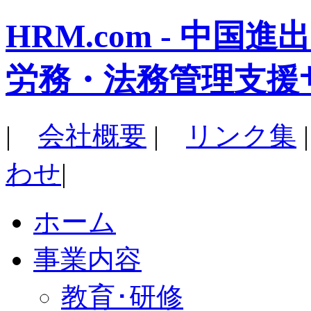
HRM.com - 中
労務・法務管理支援
|
会社概要
|
リンク集
わせ
|
ホーム
事業内容
教育･研修