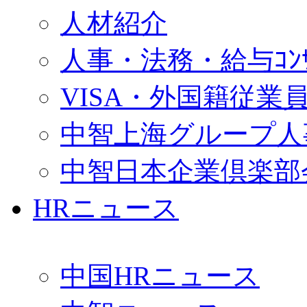
人材紹介
人事・法務・給与ｺﾝｻﾙ
VISA・外国籍従業
中智上海グループ人
中智日本企業倶楽部
HRニュース
中国HRニュース