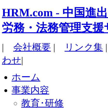
HRM.com - 中
労務・法務管理支援
|
会社概要
|
リンク集
わせ
|
ホーム
事業内容
教育･研修