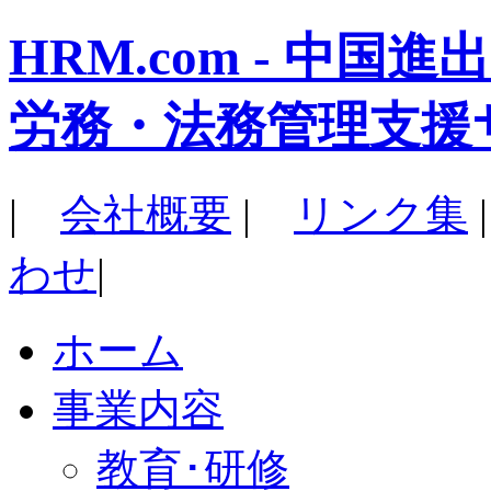
HRM.com - 中
労務・法務管理支援
|
会社概要
|
リンク集
わせ
|
ホーム
事業内容
教育･研修