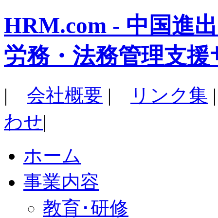
HRM.com - 中
労務・法務管理支援
|
会社概要
|
リンク集
わせ
|
ホーム
事業内容
教育･研修