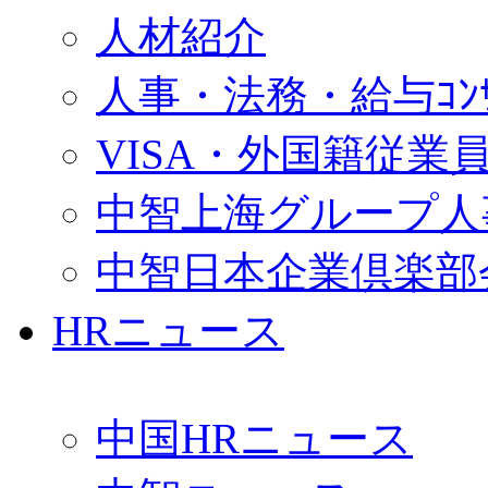
人材紹介
人事・法務・給与ｺﾝｻﾙ
VISA・外国籍従業
中智上海グループ人
中智日本企業倶楽部
HRニュース
中国HRニュース