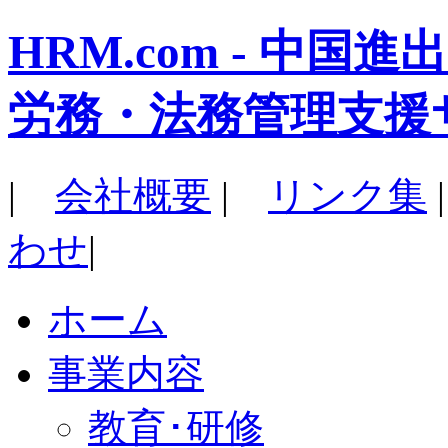
HRM.com - 中
労務・法務管理支援
|
会社概要
|
リンク集
わせ
|
ホーム
事業内容
教育･研修