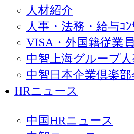
人材紹介
人事・法務・給与ｺﾝｻﾙ
VISA・外国籍従業
中智上海グループ人
中智日本企業倶楽部
HRニュース
中国HRニュース