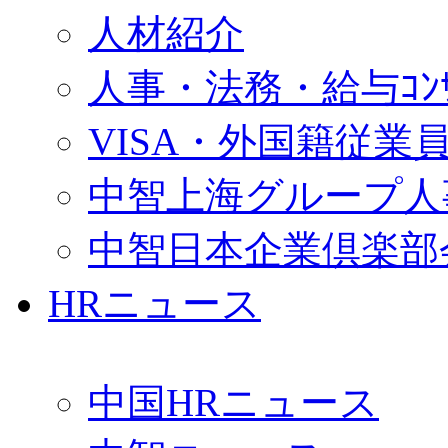
人材紹介
人事・法務・給与ｺﾝｻﾙ
VISA・外国籍従業
中智上海グループ人
中智日本企業倶楽部
HRニュース
中国HRニュース