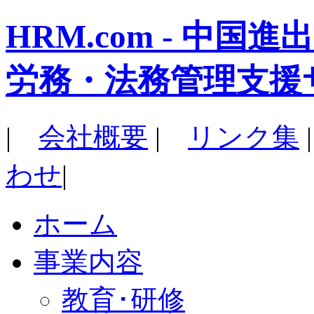
HRM.com - 中
労務・法務管理支援
|
会社概要
|
リンク集
わせ
|
ホーム
事業内容
教育･研修