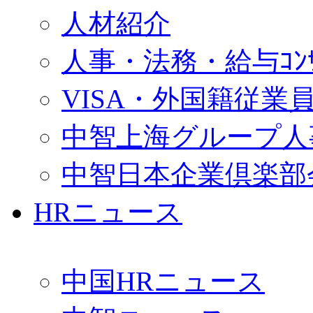
人材紹介
人事・法務・給与ｺﾝｻﾙ
VISA・外国籍従業
中智上海グループ人
中智日本企業倶楽部
HRニュース
中国HRニュース