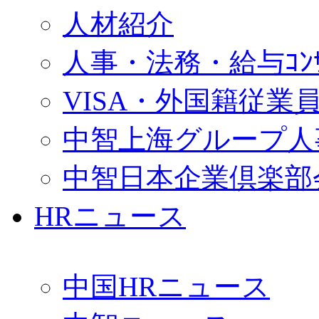
人材紹介
人事・法務・給与ｺﾝｻﾙ
VISA・外国籍従業
中智上海グループ人
中智日本企業倶楽部
HRニュース
中国HRニュース