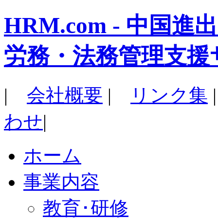
HRM.com - 中
労務・法務管理支援
|
会社概要
|
リンク集
わせ
|
ホーム
事業内容
教育･研修