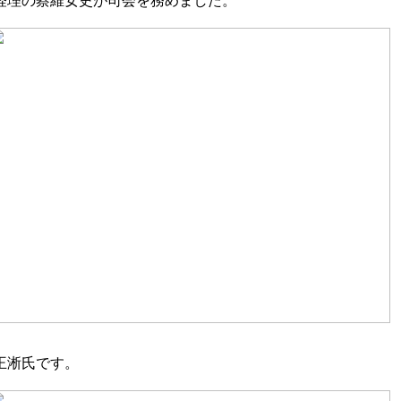
経理の蔡維女史が司会を務めました。
王淅氏です。