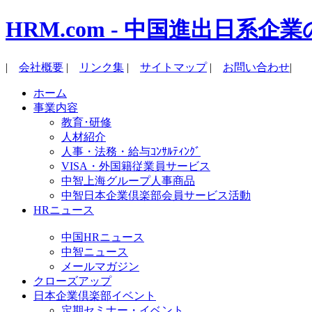
HRM.com - 中国進出日
|
会社概要
|
リンク集
|
サイトマップ
|
お問い合わせ
|
ホーム
事業内容
教育･研修
人材紹介
人事・法務・給与ｺﾝｻﾙﾃｨﾝｸﾞ
VISA・外国籍従業員サービス
中智上海グループ人事商品
中智日本企業倶楽部会員サービス活動
HRニュース
中国HRニュース
中智ニュース
メールマガジン
クローズアップ
日本企業倶楽部イベント
定期セミナー・イベント