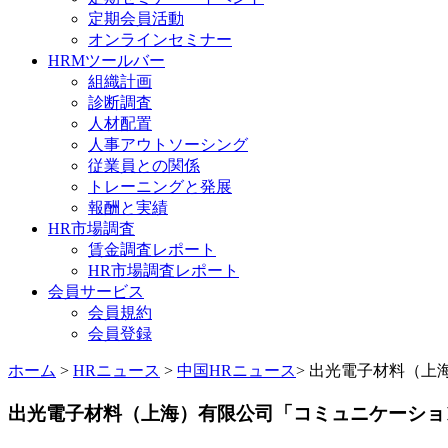
定期会員活動
オンラインセミナー
HRMツールバー
組織計画
診断調査
人材配置
人事アウトソーシング
従業員との関係
トレーニングと発展
報酬と実績
HR市場調査
賃金調査レポート
HR市場調査レポート
会員サービス
会員規約
会員登録
ホーム
>
HRニュース
>
中国HRニュース
> 出光電子材料（上
出光電子材料（上海）有限公司「コミュニケーション能