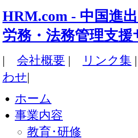
HRM.com - 中
労務・法務管理支援
|
会社概要
|
リンク集
わせ
|
ホーム
事業内容
教育･研修