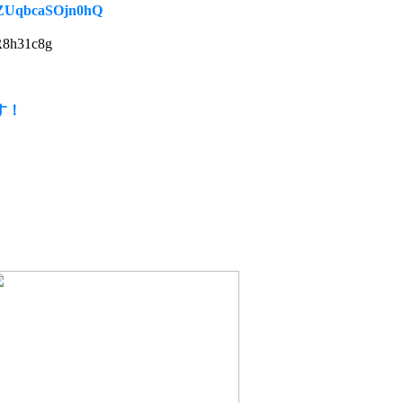
ZUqbcaSOjn0hQ
8h31c8g
す！