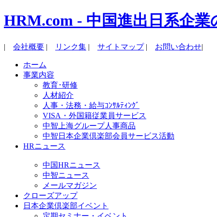
HRM.com - 中国進出日
|
会社概要
|
リンク集
|
サイトマップ
|
お問い合わせ
|
ホーム
事業内容
教育･研修
人材紹介
人事・法務・給与ｺﾝｻﾙﾃｨﾝｸﾞ
VISA・外国籍従業員サービス
中智上海グループ人事商品
中智日本企業倶楽部会員サービス活動
HRニュース
中国HRニュース
中智ニュース
メールマガジン
クローズアップ
日本企業倶楽部イベント
定期セミナー・イベント