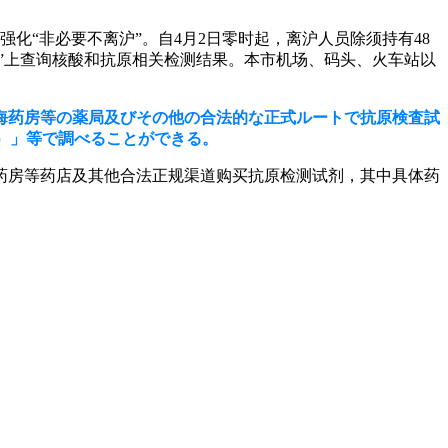
化“非必要不离沪”。自4月2日零时起，离沪人员除须持有48
码”上查询核酸和抗原相关检测结果。本市机场、码头、火车站以
海药房等の薬局及びその他の合法的な正式ルートで抗原検査試
索）」等で調べることができる。
药房等药店及其他合法正规渠道购买抗原检测试剂，其中具体药