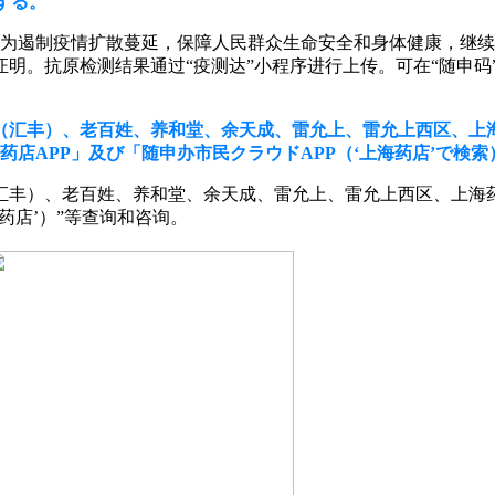
する。
为遏制疫情扩散蔓延，保障人民群众生命安全和身体健康，继续强
证明。抗原检测结果通过“疫测达”小程序进行上传。可在“随申
（汇丰）、老百姓、养和堂、余天成、雷允上、雷允上西区、上
店APP」及び「随申办市民クラウドAPP（‘上海药店’で検
汇丰）、老百姓、养和堂、余天成、雷允上、雷允上西区、上海
海药店’）”等查询和咨询。