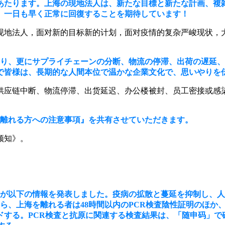
にあたります。上海の現地法人は、新たな目標と新たな計画、複
、一日も早く正常に回復することを期待しています！
的现地法人，面对新的目标新的计划，面对疫情的复杂严峻现状，
あり、更にサプライチェーンの分断、物流の停滞、出荷の遅延
で皆様は、長期的な人間本位で温かな企業文化で、思いやりを
供应链中断、物流停滞、出货延迟、办公楼被封、员工密接或感
を離れる方への注意事項』を共有させていただきます。
须知》。
室が以下の情報を発表しました。疫病の拡散と蔓延を抑制し、
から、上海を離れる者は48時間以内のPCR検査陰性証明のほか
ドする。PCR検査と抗原に関連する検査結果は、「随申码」で