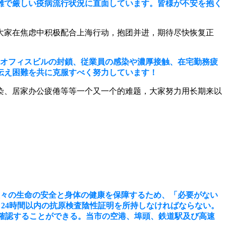
雑で厳しい疫病流行状況に直面しています。皆様が不安を抱く
大家在焦虑中积极配合上海行动，抱团并进，期待尽快恢复正
、オフィスビルの封鎖、従業員の感染や濃厚接触、在宅勤務疲
伝え困難を共に克服すべく努力しています！
染、居家办公疲倦等等一个又一个的难题，大家努力用长期来以
人々の生命の安全と身体の健康を保障するため、「必要がない
、24時間以内の抗原検査陰性証明を所持しなければならない。
確認することができる。当市の空港、埠頭、鉄道駅及び高速