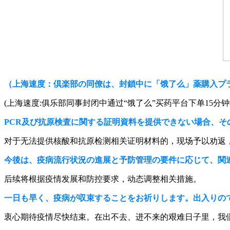
（上海速度：倶楽部の同僚は、封鎖中に「饿了么」薬購入プ
(上海速度:俱乐部同事封闭中通过“饿了么”买药平台下单15分
PCR及び抗原検査に関する証明資料を提供できない場合、そ
对于无法提供核酸和抗原检测相关证明材料的，现场予以劝返
今後は、疫病流行状況の進展と予防管理の要件に応じて、関
后续将根据疫情发展和防控要求，动态调整相关措施。
一日も早く、疫病が収束することをお祈りします。出入りの
衷心期待疫情尽快结束。在出不去、进不来的艰难日子里，我