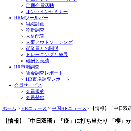
定期会員活動
オンラインセミナー
HRMツールバー
組織計画
診断調査
人材配置
人事アウトソーシング
従業員との関係
トレーニングと発展
報酬と実績
HR市場調査
賃金調査レポート
HR市場調査レポート
会員サービス
会員規約
会員登録
ホーム
>
HRニュース
>
中国HRニュース
> 【情報】「中日双
【情報】「中日双语」「疫」に打ち当たり 「櫻」が上