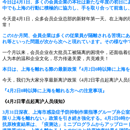
今日は4月1日、多くの会員企業の本社は新たな年度の初日
中でも上海の行動に積極的に協力し、手を取り合って前進し
今天是4月1日，众多会员企业总部的新财年第一天。在上海
常！
この1か月間、会員企業は多くの従業員が隔離される苦境に
れ等といった問題が次から次へと現れています。その様な中
一个月以来，会员企业在大批员工被隔离的困境中，还面临着
人为本的温和企业文化，尽力传递关爱，共克难关！
本日は、上海を離れる際の最新政策『4月2日0時以降に上海
今天，我们为大家分享最新离沪政策《4月2日零点起离沪人员
『4月2日0時以降に上海を離れる方への注意事項』
《4月2日零点起离沪人员须知》
3月31日深夜、上海市感染症予防抑制作業指導グループ弁公
限り上海を離れない」政策を引き続き強化する。4月2日0時
抗原検査結果は、「疫测达」ミニプログラムからアップロー