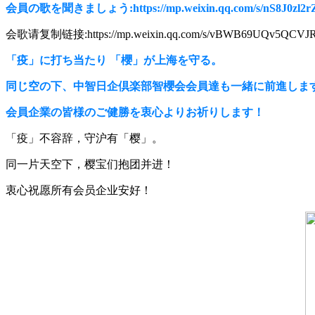
会員の歌を聞きましょう:https://mp.weixin.qq.com/s/nS8J0zl2r
会歌请复制链接:https://mp.weixin.qq.com/s/vBWB69UQv5QCVJR
「疫」に打ち当たり 「櫻」が上海を守る。
同じ空の下、中智日企倶楽部智櫻会会員達も一緒に前進しま
会員企業の皆様のご健勝を衷心よりお祈りします！
「疫」不容辞，守沪有「樱」。
同一片天空下，樱宝们抱团并进！
衷心祝愿所有会员企业安好！