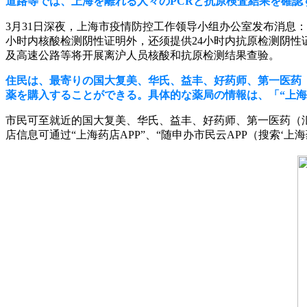
道路等では、上海を離れる人々のPCRと抗原検査結果を確認
3月31日深夜，上海市疫情防控工作领导小组办公室发布消息：
小时内核酸检测阴性证明外，还须提供24小时内抗原检测阴性
及高速公路等将开展离沪人员核酸和抗原检测结果查验。
住民は、最寄りの国大复美、华氏、益丰、好药师、第一医药
薬を購入することができる。具体的な薬局の情報は、「“上海药
市民可至就近的国大复美、华氏、益丰、好药师、第一医药（
店信息可通过“上海药店APP”、“随申办市民云APP（搜索‘上