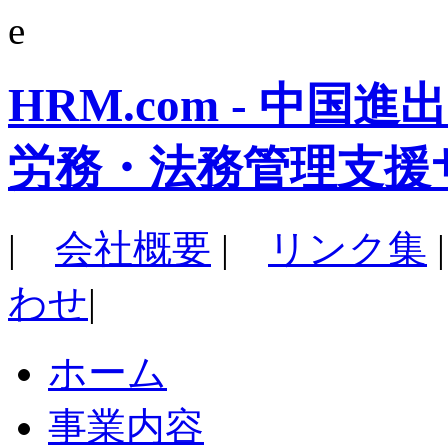
e
HRM.com - 中
労務・法務管理支援
|
会社概要
|
リンク集
わせ
|
ホーム
事業内容