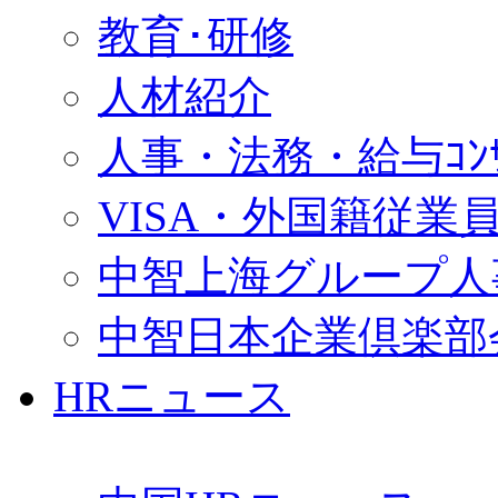
教育･研修
人材紹介
人事・法務・給与ｺﾝｻﾙ
VISA・外国籍従業
中智上海グループ人
中智日本企業倶楽部
HRニュース