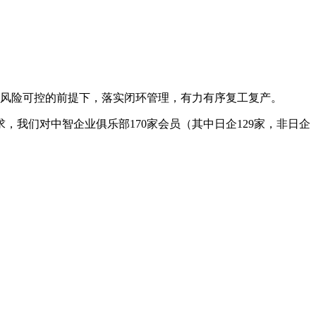
保风险可控的前提下，落实闭环管理，有力有序复工复产。
我们对中智企业俱乐部170家会员（其中日企129家，非日企