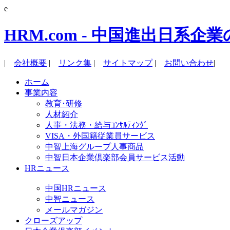
e
HRM.com - 中国進出日
|
会社概要
|
リンク集
|
サイトマップ
|
お問い合わせ
|
ホーム
事業内容
教育･研修
人材紹介
人事・法務・給与ｺﾝｻﾙﾃｨﾝｸﾞ
VISA・外国籍従業員サービス
中智上海グループ人事商品
中智日本企業倶楽部会員サービス活動
HRニュース
中国HRニュース
中智ニュース
メールマガジン
クローズアップ