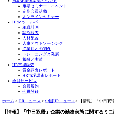
日本企業倶楽部イベント
定期セミナー・イベント
定期会員活動
オンラインセミナー
HRMツールバー
組織計画
診断調査
人材配置
人事アウトソーシング
従業員との関係
トレーニングと発展
報酬と実績
HR市場調査
賃金調査レポート
HR市場調査レポート
会員サービス
会員規約
会員登録
ホーム
>
HRニュース
>
中国HRニュース
> 【情報】「中日双
【情報】「中日双语」企業の勤務実態に関するミニ調査