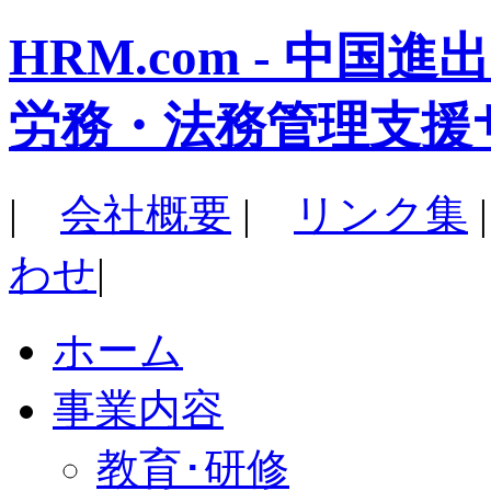
HRM.com - 中
労務・法務管理支援
|
会社概要
|
リンク集
わせ
|
ホーム
事業内容
教育･研修