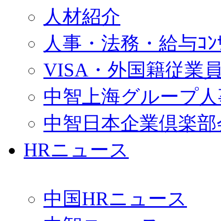
人材紹介
人事・法務・給与ｺﾝｻﾙ
VISA・外国籍従業
中智上海グループ人
中智日本企業倶楽部
HRニュース
中国HRニュース