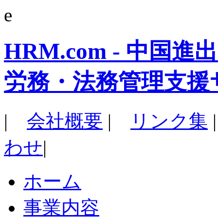
e
HRM.com - 中
労務・法務管理支援
|
会社概要
|
リンク集
わせ
|
ホーム
事業内容