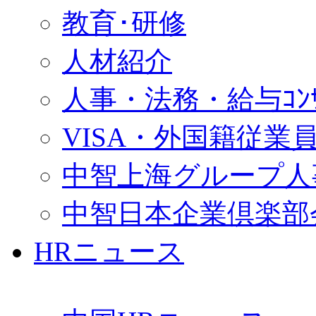
教育･研修
人材紹介
人事・法務・給与ｺﾝｻﾙ
VISA・外国籍従業
中智上海グループ人
中智日本企業倶楽部
HRニュース