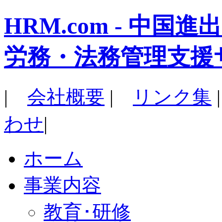
HRM.com - 中
労務・法務管理支援
|
会社概要
|
リンク集
わせ
|
ホーム
事業内容
教育･研修