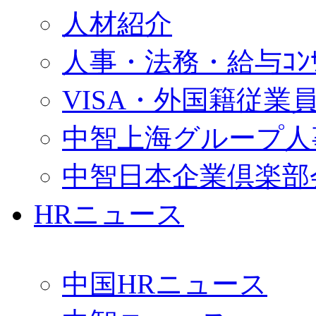
人材紹介
人事・法務・給与ｺﾝｻﾙ
VISA・外国籍従業
中智上海グループ人
中智日本企業倶楽部
HRニュース
中国HRニュース