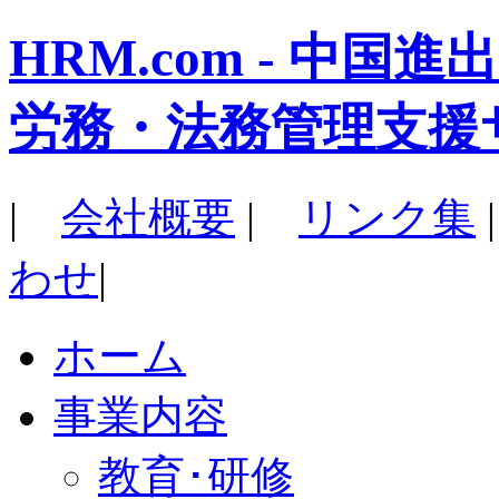
HRM.com - 中
労務・法務管理支援
|
会社概要
|
リンク集
わせ
|
ホーム
事業内容
教育･研修