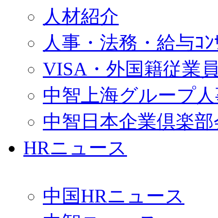
人材紹介
人事・法務・給与ｺﾝｻﾙ
VISA・外国籍従業
中智上海グループ人
中智日本企業倶楽部
HRニュース
中国HRニュース