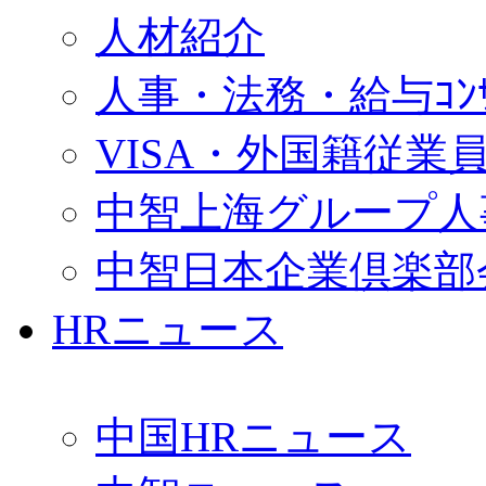
人材紹介
人事・法務・給与ｺﾝｻﾙ
VISA・外国籍従業
中智上海グループ人
中智日本企業倶楽部
HRニュース
中国HRニュース