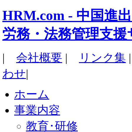
HRM.com - 中
労務・法務管理支援
|
会社概要
|
リンク集
わせ
|
ホーム
事業内容
教育･研修