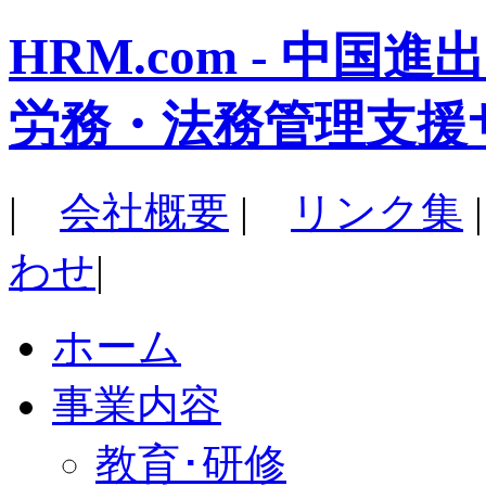
HRM.com - 中
労務・法務管理支援
|
会社概要
|
リンク集
わせ
|
ホーム
事業内容
教育･研修