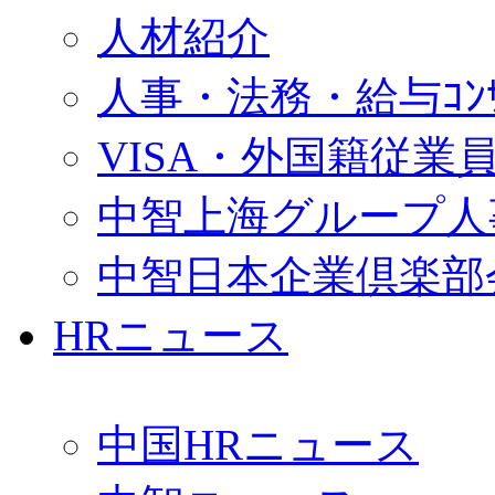
人材紹介
人事・法務・給与ｺﾝｻﾙ
VISA・外国籍従業
中智上海グループ人
中智日本企業倶楽部
HRニュース
中国HRニュース