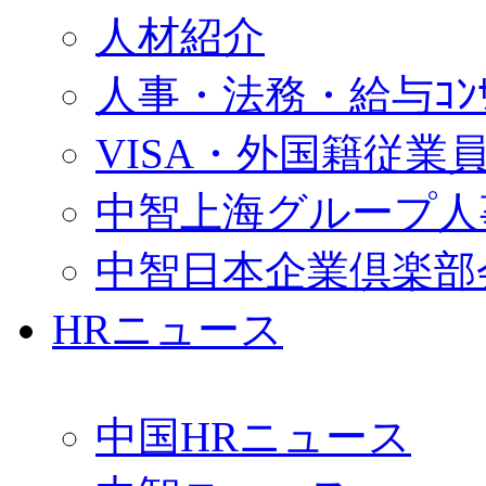
人材紹介
人事・法務・給与ｺﾝｻﾙ
VISA・外国籍従業
中智上海グループ人
中智日本企業倶楽部
HRニュース
中国HRニュース