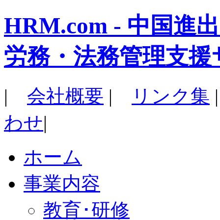
HRM.com - 中
労務・法務管理支援
|
会社概要
|
リンク集
わせ
|
ホーム
事業内容
教育･研修