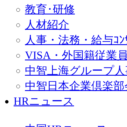
教育･研修
人材紹介
人事・法務・給与ｺﾝｻﾙ
VISA・外国籍従業
中智上海グループ人
中智日本企業倶楽部
HRニュース