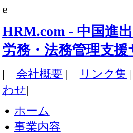
e
HRM.com - 中
労務・法務管理支援
|
会社概要
|
リンク集
わせ
|
ホーム
事業内容