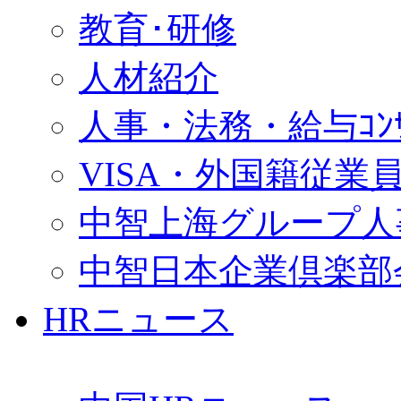
教育･研修
人材紹介
人事・法務・給与ｺﾝｻﾙ
VISA・外国籍従業
中智上海グループ人
中智日本企業倶楽部
HRニュース