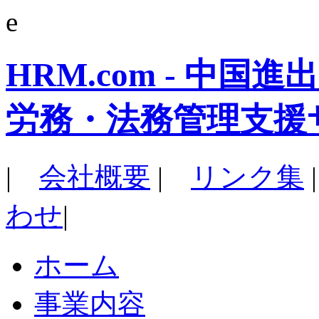
e
HRM.com - 中
労務・法務管理支援
|
会社概要
|
リンク集
わせ
|
ホーム
事業内容